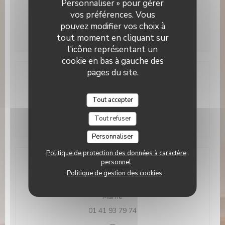
Personnaliser » pour gérer
vos préférences. Vous
Lun
-
Dim
07h00 - 01h00
pouvez modifier vos choix à
tout moment en cliquant sur
l'icône représentant un
cookie en bas à gauche des
pages du site.
Accès
Tout accepter
Métro
RER E NOGENT LE PERREUX
Tout refuser
Personnaliser
Politique de protection des données à caractère
personnel
Adresse
Politique de gestion des cookies
8 Place Robert Belvaux 94170 Le Perreux-sur-
((ouvre une nouvelle fenêtre))
Marne
01 41 93 79 74