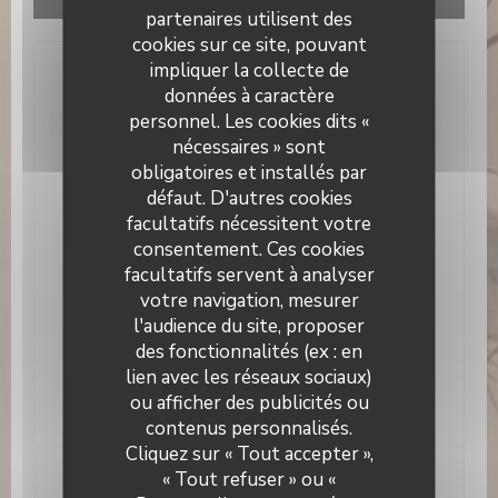
données de navigation et de localisation.
partenaires utilisent des
Autoriser
cookies sur ce site, pouvant
impliquer la collecte de
Infos pratiques
données à caractère
personnel. Les cookies dits «
Cuisine
nécessaires » sont
Traditionnel, Fait maison, Produits frais
obligatoires et installés par
défaut. D'autres cookies
Type de restaurant
facultatifs nécessitent votre
Brasserie
consentement. Ces cookies
Services
facultatifs servent à analyser
Privatisation, Accès aux personnes à mobilité
votre navigation, mesurer
réduite, Wifi, Terrasse
l'audience du site, proposer
des fonctionnalités (ex : en
Moyens de paiement
lien avec les réseaux sociaux)
Paiement Sans Contact, Eurocard/Mastercard,
Espèces, Carte Bleue
ou afficher des publicités ou
contenus personnalisés.
Café Pauly
Cliquez sur « Tout accepter »,
« Tout refuser » ou «
Horaires