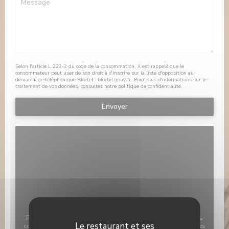
Selon l'article L.223-2 du code de la consommation, il est rappelé que le
consommateur peut user de son droit à s'inscrire sur la liste d'opposition au
démarchage téléphonique Bloctel :
bloctel.gouv.fr
. Pour plus d'informations sur le
traitement de vos données, consultez notre
politique de confidentialité
.
Pour afficher la carte interactive Waze, vous devez accepter les
Le restaurant et ses
cookies Waze Map (Google). Ces cookies peuvent collecter des