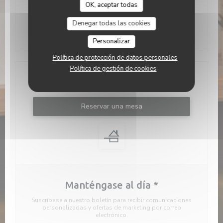
OK, aceptar todas
01 41 93 79 74
Denegar todas las cookies
Instagram ((abre en una nueva v
Personalizar
Política de protección de datos personales
Política de gestión de cookies
Contacto
Reservar una mesa
Manténgase al día
*
Suscríbase a nuestro boletín para recibir comunicaciones
personalizadas y ofertas de marketing por correo
electrónico.