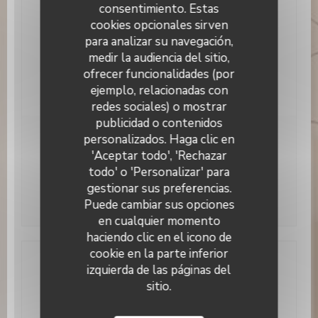
Servicios
consentimiento. Estas
Privatización, Acceso a Discapacitados, WiFi,
cookies opcionales sirven
Terraza
para analizar su navegación,
medir la audiencia del sitio,
Métodos de pago
ofrecer funcionalidades (por
Contactless Payment, Eurocard/Mastercard,
Efectivo, Tarjeta de Crédito
ejemplo, relacionadas con
redes sociales) o mostrar
publicidad o contenidos
Café Pauly
personalizados. Haga clic en
Horario de apertura
'Aceptar todo', 'Rechazar
todo' o 'Personalizar' para
Lun
-
Dom
07:00 - 01:00
gestionar sus preferencias.
Puede cambiar sus opciones
en cualquier momento
haciendo clic en el icono de
cookie en la parte inferior
izquierda de las páginas del
Dirección
sitio.
8 Place Robert Belvaux 94170 Le Perreux-sur-
((abre en una nueva ventana))
Marne