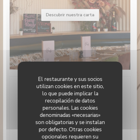
Descubrir nuestra carta
El restaurante y sus socios
utilizan cookies en este sitio,
Información general
lo que puede implicar la
recopilación de datos
Cocina
personales. Las cookies
tradicional, Hecho en casa, productos frescos
denominadas «necesarias»
son obligatorias y se instalan
Tipo de negocio
por defecto. Otras cookies
Brasserie
opcionales requieren su