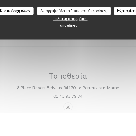
εργοποιημένη πρόσβαση, Wi-
Café Pauly
 ταράτσα
K, αποδοχή όλων
Απόρριψε όλα τα "μπισκότα" (cookies)
Εξατομίκε
Πολιτική απορρήτου
ι πληρωμής
undefined
α χωρίς επαφή, Eurocard /
ητά, Χρεωστική κάρτα
Τοποθεσία
((ανοίγε
8 Place Robert Belvaux 94170 Le Perreux-sur-Marne
01 41 93 79 74
Instagram ((ανοίγει σε νέο παρ