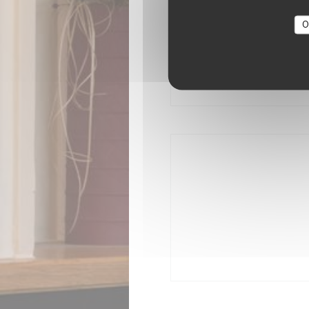
Ιδιωτική μίσθωση, Απεν
fi,
O
Μέθοδο
Χρώμα χωρίς επαφήΧρώμ
Mastercard, Μετρ