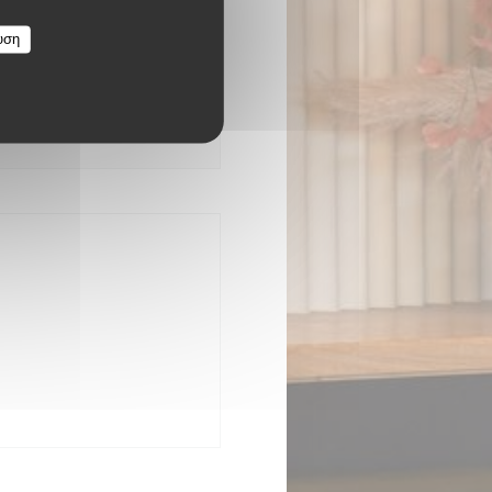
υση
ι σε νέο παράθυρο))
άθυρο))