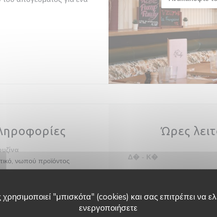
πληροφορίες
Ώρες λει
ουζίνα
Δ�
-
Κ�
τικό, νωπού προϊόντος
επιχείρησης
asserie
 χρησιμοποιεί "μπισκότα" (cookies) και σας επιτρέπει να ελέ
ενεργοποιήσετε
ρεσίες