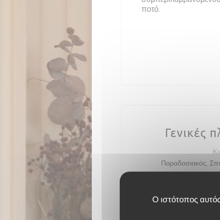
ποτό.
Γενικές 
Κ
Παραδοσιακός, Σπι
Τύπος 
Br
Ο ιστότοπος αυτός
Υπη