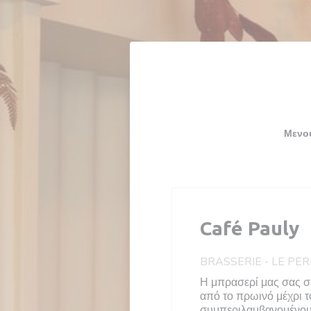
Πίνακας διαχείρισης "Μπισκότων" (Cookies)
Μενο
Café Pauly
BRASSERIE
-
LE PE
Η μπρασερί μας σας σ
από το πρωινό μέχρι τ
συμπεριλαμβανομένου 