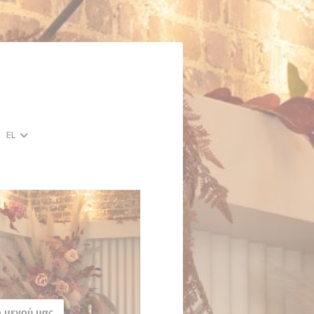
EL
)
 μενού μας