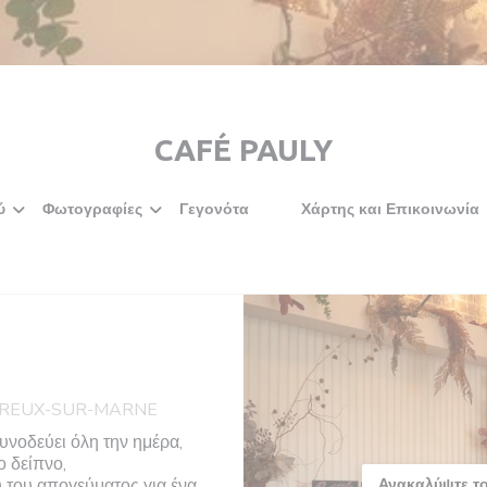
CAFÉ PAULY
ύ
Φωτογραφίες
Γεγονότα
Χάρτης και Επικοινωνία
((ανοίγει σε νέο παράθυρο))
((ανοίγει σε νέο παράθυρο)
RREUX-SUR-MARNE
υνοδεύει όλη την ημέρα,
ο δείπνο,
του απογεύματος για ένα
Ανακαλύψτε το