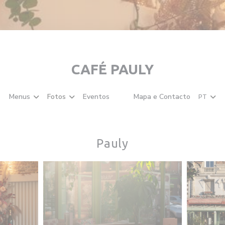
CAFÉ PAULY
Menus
Fotos
Eventos
Mapa e Contacto
PT
((abre numa nova janela))
((abre numa nova janela))
Pauly