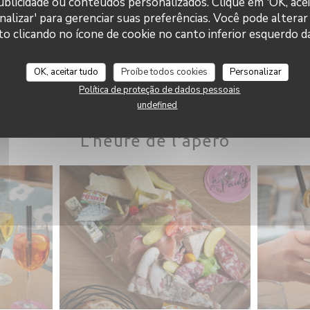
 publicidade ou conteúdos personalizados. Clique em 'OK, acei
nalizar' para gerenciar suas preferências. Você pode alterar
Café Pauly
clicando no ícone de cookie no canto inferior esquerdo da
OK, aceitar tudo
Proíbe todos cookies
Personalizar
Política de proteção de dados pessoais
undefined
L'heure de l'apéro