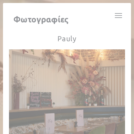
Πίνακας διαχείρισης "Μπισκότων" (Cookies)
CAFÉ PAULY
Φωτογραφίες
Pauly